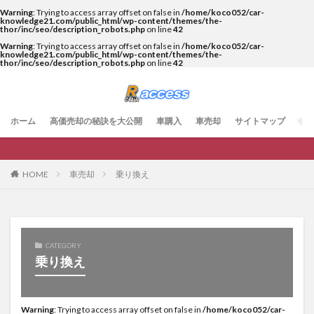
Warning
: Trying to access array offset on false in
/home/koco052/car-
knowledge21.com/public_html/wp-content/themes/the-
thor/inc/seo/description_robots.php
on line
42
Warning
: Trying to access array offset on false in
/home/koco052/car-
knowledge21.com/public_html/wp-content/themes/the-
thor/inc/seo/description_robots.php
on line
42
ホーム
高価売却の秘訣を大公開
車購入
車売却
サイトマップ
お
車売却
乗り換え
HOME
CATEGORY
乗り換え
Warning
: Trying to access array offset on false in
/home/koco052/car-