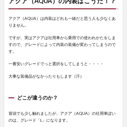
アクア（AQUA）の内装はこうだ！？
の内装は
こう
だ！？
アクア（AQUA）は内装はどれも一緒だと思う人も少なくあ
1.1
りません。
どこ
が違
ですが、実はアクアは社用車から乗用での使われかたをしま
うの
すので、グレードによって内装の装備が変わってしまうので
か？
す。
1.2
一番安いグレードでっと選択をしてしまうと・・・・
グレー
ドによ
大事な装備品がなかったりもします（汗）
って違
うの
は！？
どこが違うのか？
1.2.1
内装は
どうか
冒頭でも少し触れましたが、アクア（AQUA）の社用車ぽい
な？
のは、グレード「L」になります。