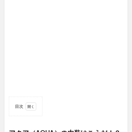
目次
1
アク
ア
（AQUA）